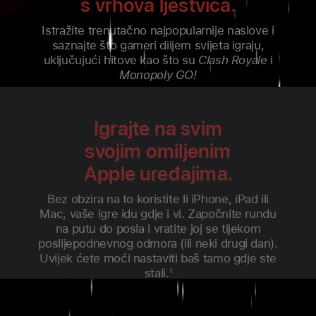
s vrhova ljestvica.
Istražite trenutačno najpopularnije naslove i
saznajte što gameri diljem svijeta igraju,
uključujući hitove kao što su ⁦
Clash Royale
⁩ i
Monopoly GO!
Igrajte na svim
svojim omiljenim
Apple uređajima.
Bez obzira na to koristite li iPhone, iPad ili
Mac, vaše igre idu gdje i vi. Započnite rundu
na putu do posla i vratite joj se tijekom
poslijepodnevnog odmora (ili neki drugi dan).
Uvijek ćete moći nastaviti baš tamo gdje ste
stali.
1