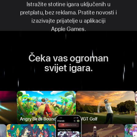
Istražite stotine igara uključenih u
pretplatu, bez reklama. Pratite novosti i
izazivajte prijatelje u aplikaciji
Apple Games.
Čeka vas ogroman
svijet igara.
Angry Birds Bounce
WGT Golf
Go