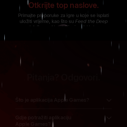
Otkrijte top naslove.
Primajte preporuke za igre u koje se isplati
uložiti vrijeme, kao što su
Feed the Deep
i
A Game About Digging
A
Hole
.
Pitanja? Odgovori.
Što je aplikacija Apple Games?
Apple Games potpuno je novo
Gdje potražiti aplikaciju
gaming odredište, osmišljeno kako bi
Apple Games?
se igrači mogli vratiti svojim