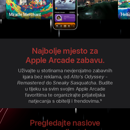
Miracle Merchant
Dredge
Hello Kit
Najbolje mjesto za
Apple Arcade zabavu.
Uživajte u stotinama nevjerojatno zabavnih
igara bez reklama, od
Alto’s Odyssey -
Remastered
do
Sneaky Sasquatcha
. Budite
u tijeku sa svim svojim Apple Arcade
favoritima te organizirajte prijateljska
natjecanja s obitelji i frendovima.
5
Pregledajte naslove