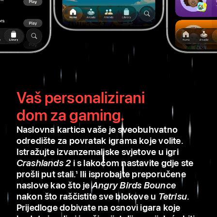
Vaš personalizirani
dom za gaming.
Naslovna kartica vaše je sveobuhvatno
odredište za povratak igrama koje volite.
Istražujte izvanzemaljske svjetove u igri
Crashlands 2
i s lakoćom nastavite gdje ste
prošli put stali.
Ili isprobajte preporučene
1
naslove kao što je
Angry Birds Bounce
nakon što raščistite sve blokove u
Tetrisu
.
Prijedloge dobivate na osnovi igara koje