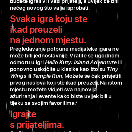
budete igrali vi i vaši prijatelji, a uvijek će biti
nečeg novog što valja isprobati.
Svaka igra koju ste
ikad preuzeli
na jednom mjestu.
Pregledavanje potpune medijateke igara ne
može biti jednostavnije. Vratite se ugodnom
odmoru u igri
Hello Kitty: Island Adventure
ili
ponovno uskočite u klasike kao što su
Tiny
Wings
ili
Temple Run
. Možete se čak prisjetiti
prvog naslova koji ste ikad preuzeli. Na istom
mjestu možete vidjeti sva najnovija
ažuriranja i evente kako biste uvijek bili u
tijeku sa svojim favoritima.
2
Igrajte
s prijateljima.